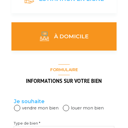
À DOMICILE
J'obtiens une estimation en 4 étapes
FORMULAIRE
INFORMATIONS SUR VOTRE BIEN
1
2
3
4
Je souhaite
vendre mon bien
louer mon bien
JE SÉLECTIONNE LE TYPE DE BIEN
Type de bien *