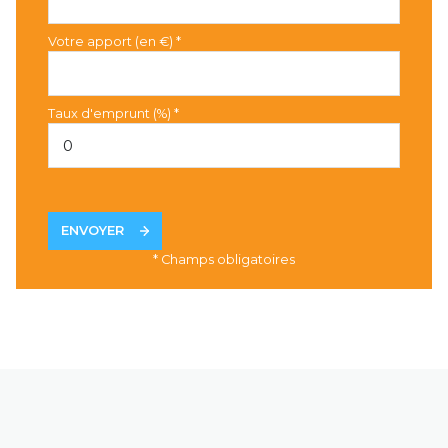
Votre apport (en €) *
Taux d'emprunt (%) *
ENVOYER
* Champs obligatoires