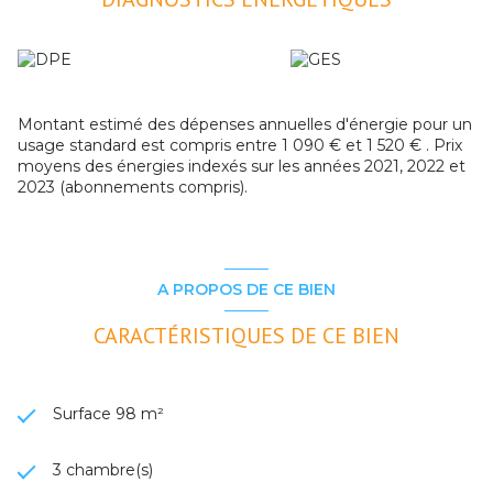
Il s'agit d'un bien rare à la vente en raison de ses prestations
de qualité, de son cadre de vie prvilégié et de ses
stationnements.
A voir absolument. Venez le visiter sans tarder.
Charges de copropriété (y compris eau froide): 1200 €/an.
Pas de procédure en cours. Montant estimé des dépenses
Montant estimé des dépenses annuelles d'énergie pour un
annuelles d'énergie pour un usage standard : entre 1090 et
usage standard est compris entre 1 090 € et 1 520 € . Prix
1520€ par an. Prix moyens des énergies indexés sur l'année
moyens des énergies indexés sur les années 2021, 2022 et
2023. Les informations sur les risques auxquels ce bien est
2023 (abonnements compris).
exposé sont disponibles sur le site Géorisques :
www.georisques.gouv.fr
A PROPOS DE CE BIEN
CARACTÉRISTIQUES DE CE BIEN
Surface 98 m²
3 chambre(s)