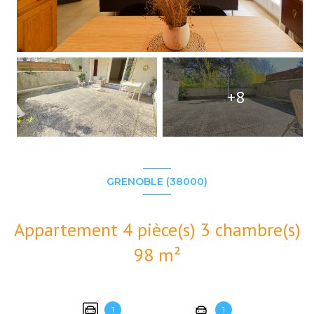
+8
GRENOBLE (38000)
Appartement 4 pièce(s) 3 chambre(s)
98 m²
1
1