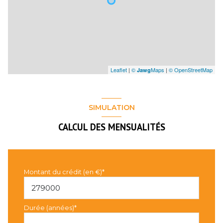
Leaflet
|
©
Maps
|
© OpenStreetMap
Jawg
SIMULATION
CALCUL DES MENSUALITÉS
Montant du crédit (en €)*
Durée (années)*