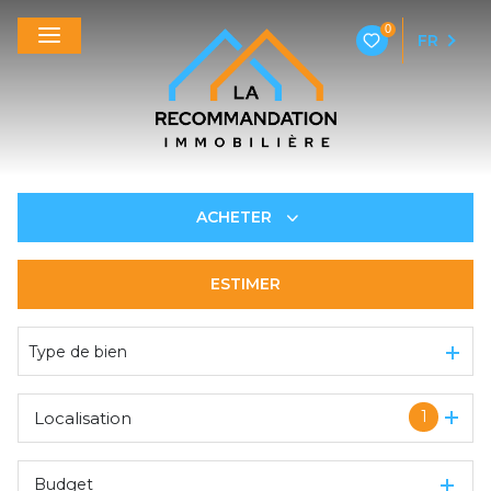
0
FR
ACHETER
ESTIMER
De l'ancien
Type de bien
1
Localisation
Budget